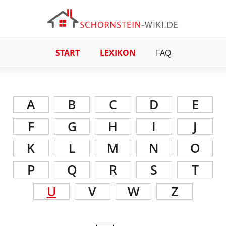
START
LEXIKON
FAQ
A
B
C
D
E
F
G
H
I
J
K
L
M
N
O
P
Q
R
S
T
U
V
W
Z