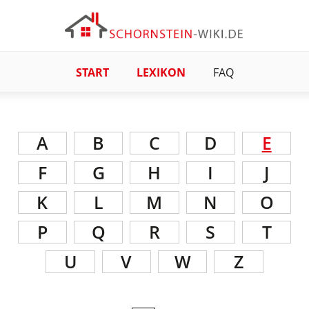
START
LEXIKON
FAQ
A
B
C
D
E
F
G
H
I
J
K
L
M
N
O
P
Q
R
S
T
U
V
W
Z